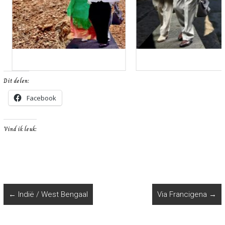
Dit delen:
Facebook
Vind ik leuk:
←
Indië / West Bengaal
Via Francigena
→