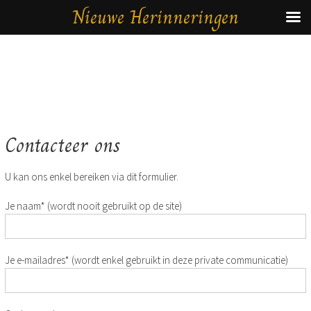
Nieuwe Herinneringen
Contacteer ons
Ga
naar
de
U kan ons enkel bereiken via dit formulier.
inhoud
Je naam* (wordt nooit gebruikt op de site)
Je e-mailadres* (wordt enkel gebruikt in deze private communicatie)